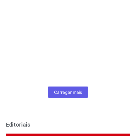
LAGES (05-08)
5 de agosto de 2026
/
Ver completo
JORNAL DA MANHÃ | JOVEM PAN
LAGES (04/08/2026)
4 de agosto de 2026
/
Jornal da manhã ao vivo
Ver completo
Carregar mais
Editoriais