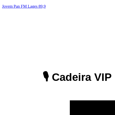
Jovem Pan FM Lages 89,9
RC7
A N° 1 do Brasil! | 89.9FM 📻
Acesse nosso Instagram
🎙️ Cadeira VI