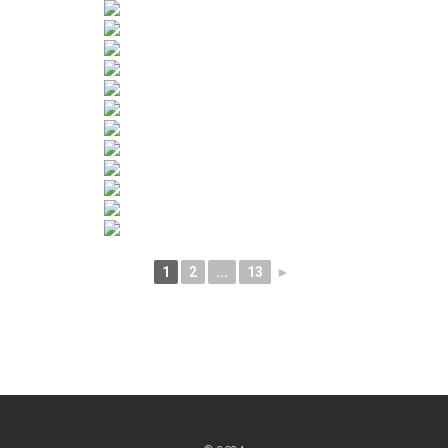
1
2
...
13
►