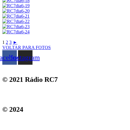
1
2
3
►
VOLTAR PARA FOTOS
acebook
Instagram
© 2021 Rádio RC7​
© 2024