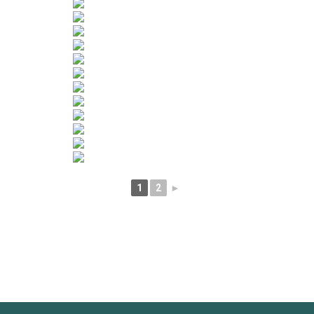
1
2
►