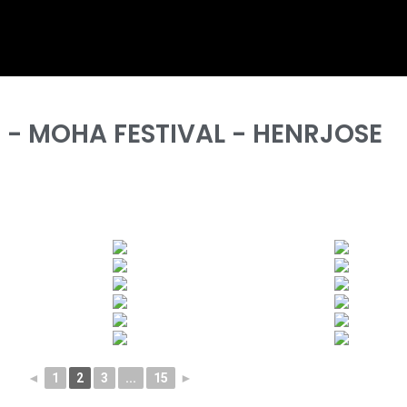
06 - MOHA FESTIVAL - HENRJOSE
◄
1
2
3
...
15
►