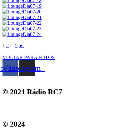
1
2
...
5
►
VOLTAR PARA FOTOS
acebook
Instagram
© 2021 Rádio RC7​
© 2024