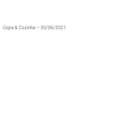
Copa & Cozinha – 30/06/2021