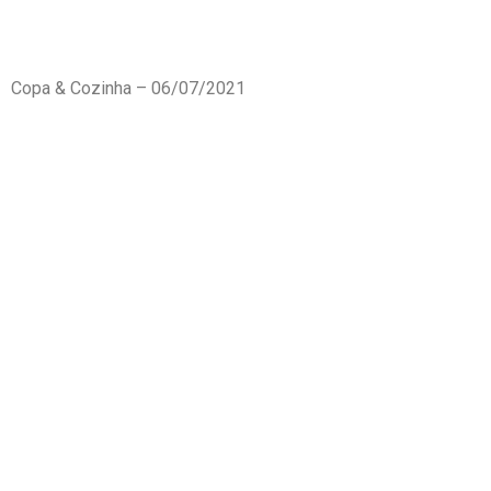
Copa & Cozinha – 06/07/2021