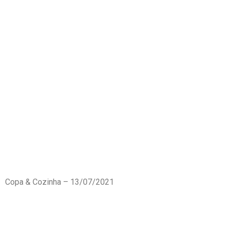
Copa & Cozinha – 13/07/2021