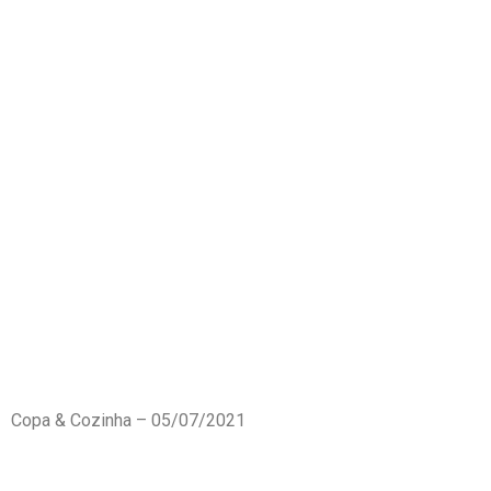
Copa & Cozinha – 05/07/2021