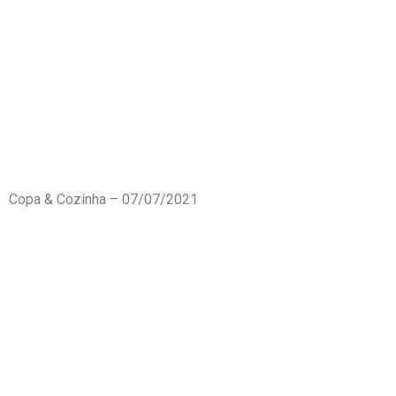
Copa & Cozinha – 07/07/2021