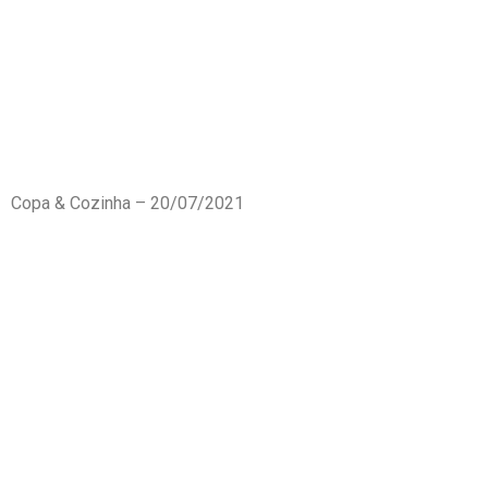
Copa & Cozinha – 20/07/2021