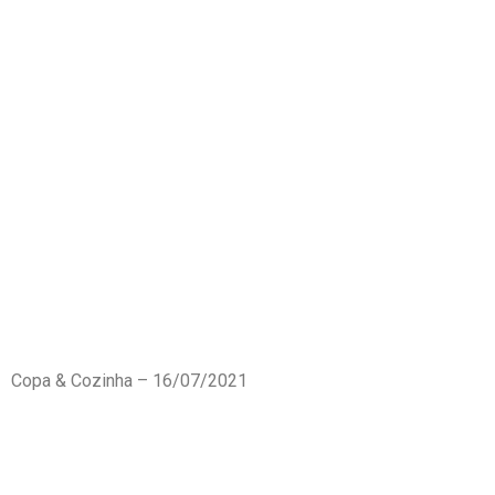
Copa & Cozinha – 16/07/2021