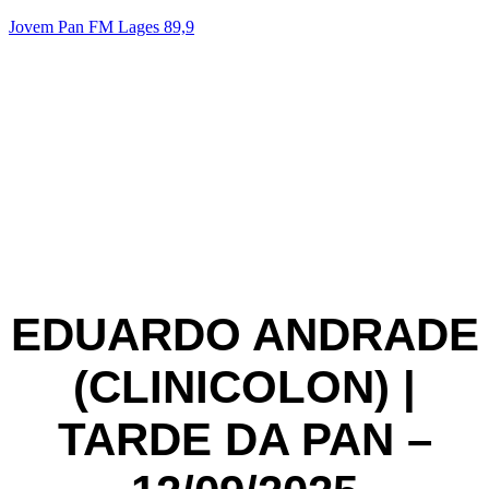
Jovem Pan FM Lages 89,9
RC7
A N° 1 do Brasil! | 89.9FM 📻
Acesse nosso Instagram
EDUARDO ANDRADE
(CLINICOLON) |
TARDE DA PAN –