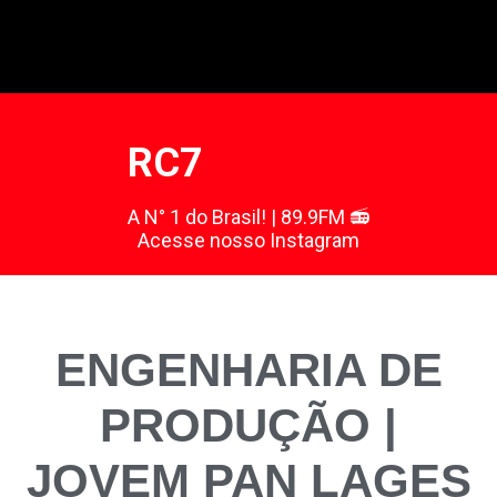
RC7
A N° 1 do Brasil! | 89.9FM 📻
Acesse nosso Instagram
ENGENHARIA DE
PRODUÇÃO |
JOVEM PAN LAGES