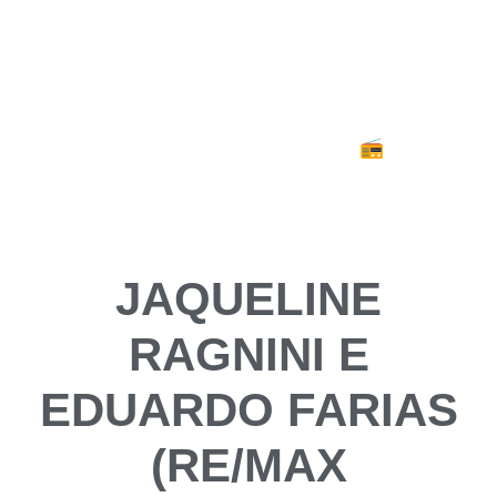
RC7
A N° 1 do Brasil! | 89.9FM 📻
Acesse nosso Instagram
JAQUELINE
RAGNINI E
EDUARDO FARIAS
(RE/MAX