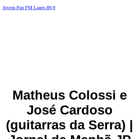
Jovem Pan FM Lages 89,9
RC7
A N° 1 do Brasil! | 89.9FM 📻
Acesse nosso Instagram
Matheus Colossi e
José Cardoso
(guitarras da Serra) |