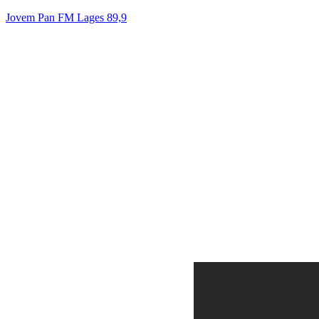
Jovem Pan FM Lages 89,9
RC7
A N° 1 do Brasil! | 89.9FM 📻
Acesse nosso Instagram