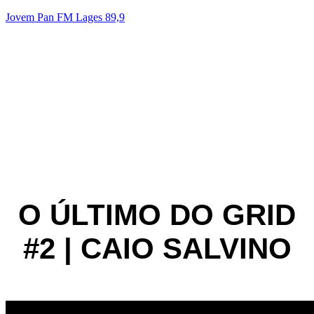
Jovem Pan FM Lages 89,9
RC7
A N° 1 do Brasil! | 89.9FM 📻
Acesse nosso Instagram
O ÚLTIMO DO GRID
#2 | CAIO SALVINO