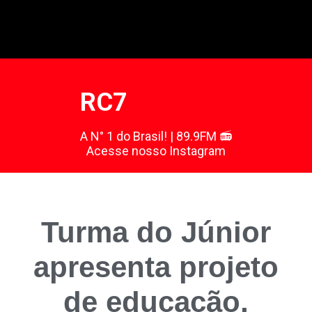
RC7
A N° 1 do Brasil! | 89.9FM 📻
Acesse nosso Instagram
Turma do Júnior
apresenta projeto
de educação,