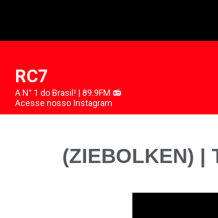
RC7
A N° 1 do Brasil! | 89.9FM 📻
Acesse nosso Instagram
(ZIEBOLKEN) | 